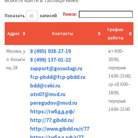
можете найти в таблице ниже.
Поиск:
Показать
записей
График
Адрес
Контакты
работы
8 (495) 938-27-19
Москва, у
вт 9:00–
8 (499) 137-01-22
л. Косыги
20:00,
на, 18
support@gosuslugi.ru
перерыв
14:00–15:00;
fcp-pbdd@fcp-pbdd.ru
ср-сб 9:00–
bdd@ceki.ru
18:00,
otn07@mvd.ru
перерыв
peregudov@mvd.ru
14:00–15:00
https://гибдд.рф/
http://77.gibdd.ru/
http://www.gibdd.ru/r/77
https://гибдд.рф/r/77