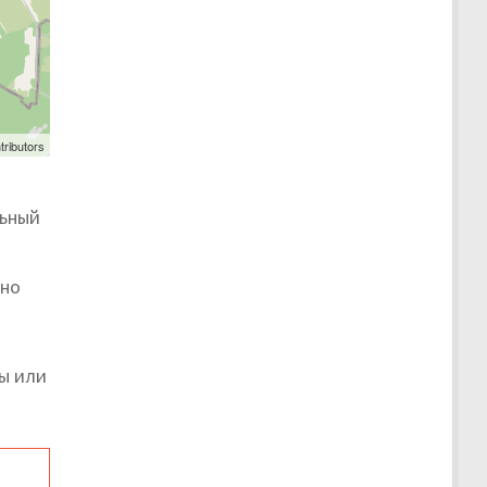
tributors
льный
жно
ы или