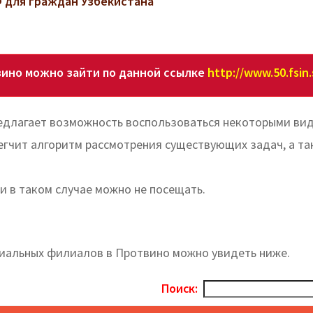
 для граждан Узбекистана
ино можно зайти по данной ссылке
http://www.50.fsin.
едлагает возможность воспользоваться некоторыми ви
легчит алгоритм рассмотрения существующих задач, а т
и в таком случае можно не посещать.
риальных филиалов в Протвино можно увидеть ниже.
Поиск: