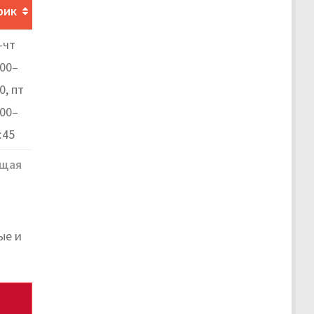
фик
-чт
:00–
0, пт
:00–
:45
щая
ые и