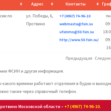
Адрес
Контакты
Гра
сии по
ул. Победы, 6,
пн
+7 (4967) 74-96-10
Протвино
09
webmasta@fsin.su
18:0
ufsinmo@50.fsin.su
09
http://www.50.fsin.su/
16
Предыдущая
Следую
инии ФСИН и другая информация.
о какого времени работают отделения в будни и выходн
ожно также через справочный телефон.
ротвино Московской области –
+7 (4967) 74-96-10
.