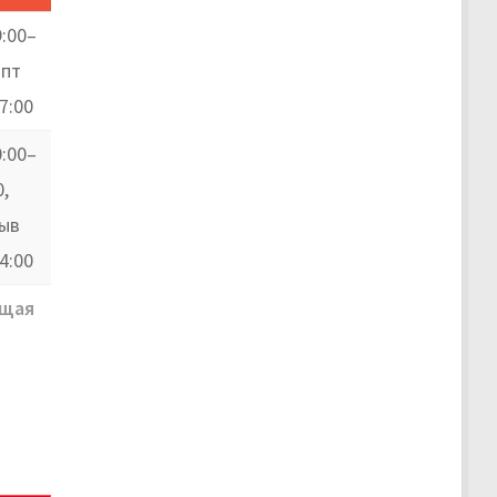
9:00–
 пт
7:00
0:00–
0,
ыв
4:00
щая