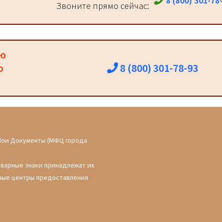
8 (800) 301-78
Звоните прямо сейчас:
ию
8 (800) 301-78-93
о
Мои Документы (МФЦ города
оварные знаки принадлежат их
ные центры предоставления