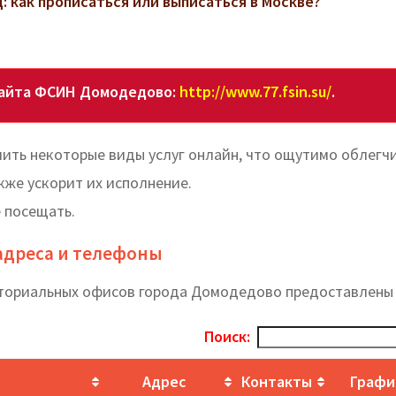
 как прописаться или выписаться в Москве?
сайта ФСИН Домодедово:
http://www.77.fsin.su/
.
ить некоторые виды услуг онлайн, что ощутимо облегч
кже ускорит их исполнение.
 посещать.
адреса и телефоны
иториальных офисов города Домодедово предоставлены
Поиск:
Адрес
Контакты
Графи