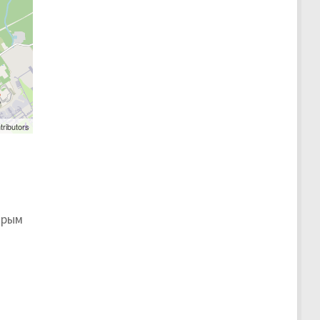
tributors
орым