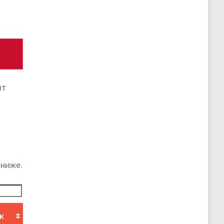
ит
 ниже.
к