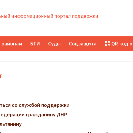
ный информационный портал поддержки
 районам
БТИ
Суды
Соцзащита
QR-код о
т
заться со службой поддержки
 Федерации гражданину ДНР
ильтянину