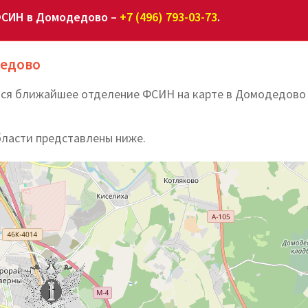
ФСИН в Домодедово –
+7 (496) 793-03-73
.
дедово
ится ближайшее отделение ФСИН на карте в Домодедово
бласти представлены ниже.