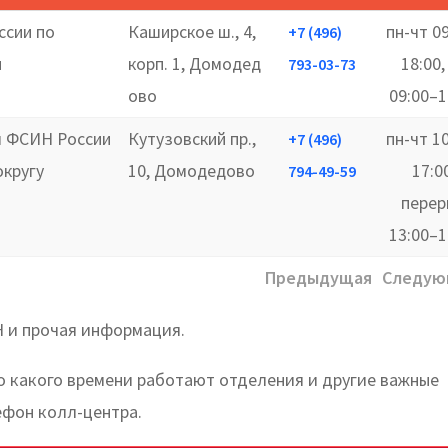
ссии по
Каширское ш., 4,
пн-чт 0
+7 (496)
и
корп. 1, Домодед
18:00,
793-03-73
ово
09:00–1
я ФСИН России
Кутузовский пр.,
пн-чт 1
+7 (496)
округу
10, Домодедово
17:0
794-49-59
перер
13:00–1
Предыдущая
Следую
 и прочая информация.
до какого времени работают отделения и другие важные
ефон колл-центра.