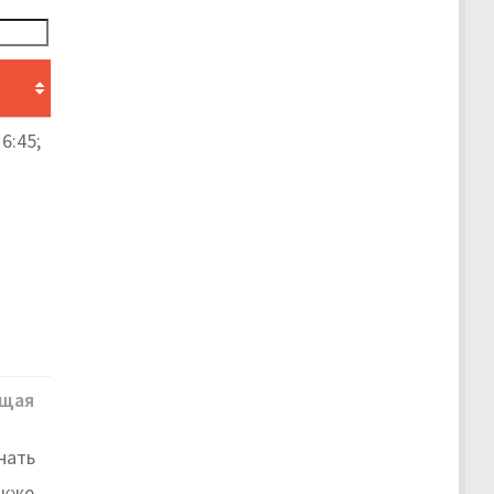
6:45;
щая
нать
акже