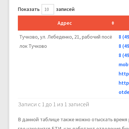
Показать
записей
Адрес
Тучково, ул. Лебеденко, 21, рабочий посё
8 (4
лок Тучково
8 (4
8 (4
mob
http
http
otde
Записи с 1 до 1 из 1 записей
В данной таблице также можно отыскать время 
где находится БТИ, как работают отделения б