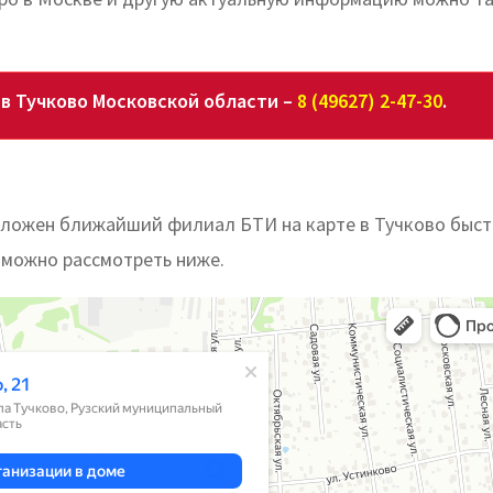
в Тучково Московской области –
8 (49627) 2-47-30
.
положен ближайший филиал БТИ на карте в Тучково быст
е можно рассмотреть ниже.