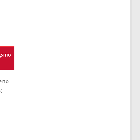
я по
 что
К