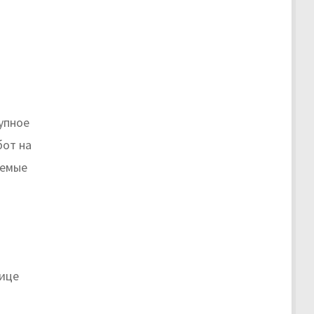
упное
бот на
уемые
лице