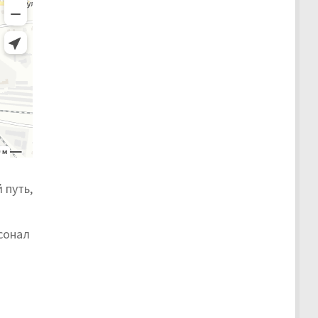
 путь,
сонал