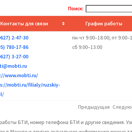
Поиск:
Контакты для связи
График работы
9627) 2-47-30
пн-чт 9:00–18:00; пт 9:00–1
95) 780-17-86
сб 9:00–13:00
9627) 3-27-00
ti@mobti.ru
://www.mobti.ru/
s://mobti.ru/filialy/ruzskiy-
l/
Предыдущая
Следую
работы БТИ, номер телефона БТИ и другие сведения. Уз
юро в Москве и другую актуальную информацию можно т