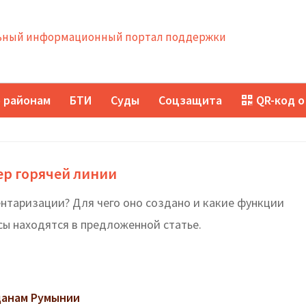
ный информационный портал поддержки
 районам
БТИ
Суды
Соцзащита
QR-код о
ер горячей линии
нтаризации? Для чего оно создано и какие функции
ы находятся в предложенной статье.
данам Румынии