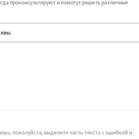
гда проконсультируют и помогут решить различные
квы.
жба Волоколамск: адреса и телефоны
ных, пожалуйста, выделите часть текста с ошибкой и