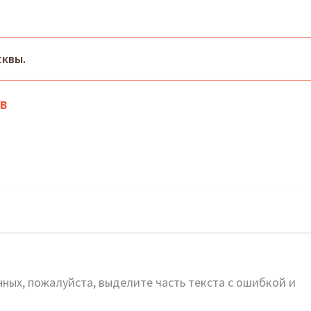
квы.
в
жба в Пушкино
ных, пожалуйста, выделите часть текста с ошибкой и