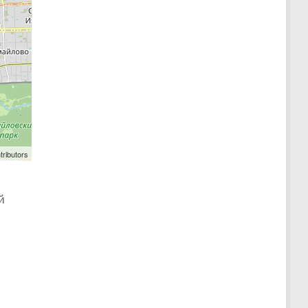
tributors
й