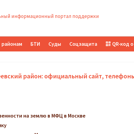
ный информационный портал поддержки
 районам
БТИ
Суды
Соцзащита
QR-код о
еевский район: официальный сайт, телефон
венности на землю в МФЦ в Москве
ику